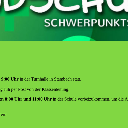
m 9:00 Uhr
in der Turnhalle in Stambach statt.
 Juli per Post von der Klassenleitung.
en 8:00 Uhr und 11:00 Uhr
in der Schule vorbeizukommen, um die Arb
fen!