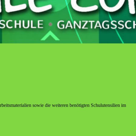
eitsmaterialien sowie die weiteren benötigten Schulutensilien im