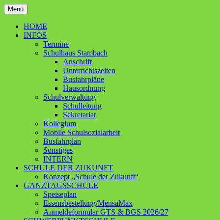
Zum
Menü
Inhalt
Ganztagsschule – Schwerpunktschule
Grundschule Contwig
springen
HOME
INFOS
Termine
Schulhaus Stambach
Anschrift
Unterrichtszeiten
Busfahrpläne
Hausordnung
Schulverwaltung
Schulleitung
Sekretariat
Kollegium
Mobile Schulsozialarbeit
Busfahrplan
Sonstiges
INTERN
SCHULE DER ZUKUNFT
Konzept „Schule der Zukunft“
GANZTAGSSCHULE
Speiseplan
Essensbestellung/MensaMax
Anmeldeformular GTS & BGS 2026/27