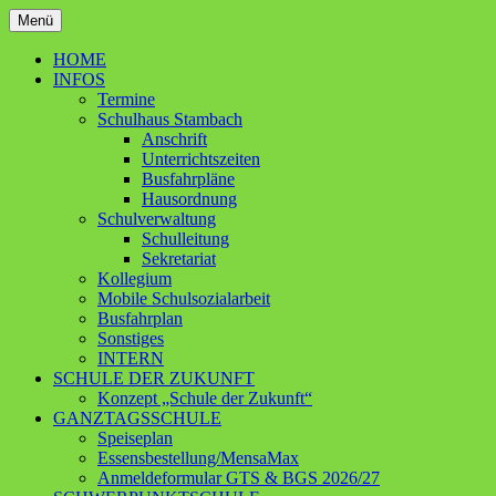
Zum
Menü
Inhalt
Ganztagsschule – Schwerpunktschule
Grundschule Contwig
springen
HOME
INFOS
Termine
Schulhaus Stambach
Anschrift
Unterrichtszeiten
Busfahrpläne
Hausordnung
Schulverwaltung
Schulleitung
Sekretariat
Kollegium
Mobile Schulsozialarbeit
Busfahrplan
Sonstiges
INTERN
SCHULE DER ZUKUNFT
Konzept „Schule der Zukunft“
GANZTAGSSCHULE
Speiseplan
Essensbestellung/MensaMax
Anmeldeformular GTS & BGS 2026/27