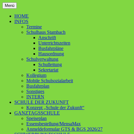
Zum
Menü
Inhalt
Ganztagsschule – Schwerpunktschule
Grundschule Contwig
springen
HOME
INFOS
Termine
Schulhaus Stambach
Anschrift
Unterrichtszeiten
Busfahrpläne
Hausordnung
Schulverwaltung
Schulleitung
Sekretariat
Kollegium
Mobile Schulsozialarbeit
Busfahrplan
Sonstiges
INTERN
SCHULE DER ZUKUNFT
Konzept „Schule der Zukunft“
GANZTAGSSCHULE
Speiseplan
Essensbestellung/MensaMax
Anmeldeformular GTS & BGS 2026/27