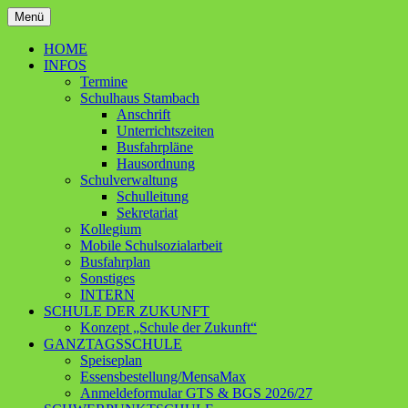
Zum
Menü
Inhalt
Ganztagsschule – Schwerpunktschule
Grundschule Contwig
springen
HOME
INFOS
Termine
Schulhaus Stambach
Anschrift
Unterrichtszeiten
Busfahrpläne
Hausordnung
Schulverwaltung
Schulleitung
Sekretariat
Kollegium
Mobile Schulsozialarbeit
Busfahrplan
Sonstiges
INTERN
SCHULE DER ZUKUNFT
Konzept „Schule der Zukunft“
GANZTAGSSCHULE
Speiseplan
Essensbestellung/MensaMax
Anmeldeformular GTS & BGS 2026/27