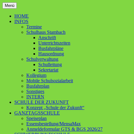
Zum
Menü
Inhalt
Ganztagsschule – Schwerpunktschule
Grundschule Contwig
springen
HOME
INFOS
Termine
Schulhaus Stambach
Anschrift
Unterrichtszeiten
Busfahrpläne
Hausordnung
Schulverwaltung
Schulleitung
Sekretariat
Kollegium
Mobile Schulsozialarbeit
Busfahrplan
Sonstiges
INTERN
SCHULE DER ZUKUNFT
Konzept „Schule der Zukunft“
GANZTAGSSCHULE
Speiseplan
Essensbestellung/MensaMax
Anmeldeformular GTS & BGS 2026/27