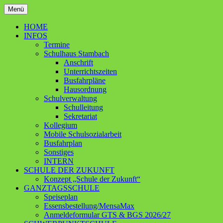
Zum
Menü
Inhalt
Ganztagsschule – Schwerpunktschule
Grundschule Contwig
springen
HOME
INFOS
Termine
Schulhaus Stambach
Anschrift
Unterrichtszeiten
Busfahrpläne
Hausordnung
Schulverwaltung
Schulleitung
Sekretariat
Kollegium
Mobile Schulsozialarbeit
Busfahrplan
Sonstiges
INTERN
SCHULE DER ZUKUNFT
Konzept „Schule der Zukunft“
GANZTAGSSCHULE
Speiseplan
Essensbestellung/MensaMax
Anmeldeformular GTS & BGS 2026/27