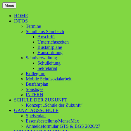
Zum
Menü
Inhalt
Ganztagsschule – Schwerpunktschule
Grundschule Contwig
springen
HOME
INFOS
Termine
Schulhaus Stambach
Anschrift
Unterrichtszeiten
Busfahrpläne
Hausordnung
Schulverwaltung
Schulleitung
Sekretariat
Kollegium
Mobile Schulsozialarbeit
Busfahrplan
Sonstiges
INTERN
SCHULE DER ZUKUNFT
Konzept „Schule der Zukunft“
GANZTAGSSCHULE
Speiseplan
Essensbestellung/MensaMax
Anmeldeformular GTS & BGS 2026/27